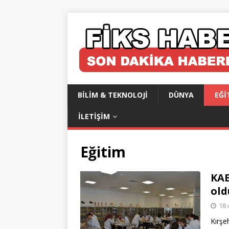
BILIM & TEKNOLOJI
DÜNYA
EĞI
İLETIŞIM
Eğitim
KAE
old
18 
Kırşe