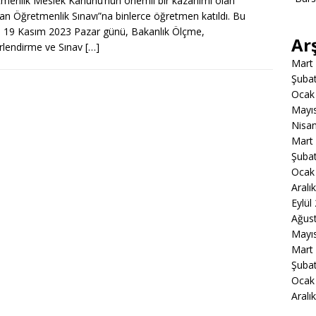
menlik Meslek Kanunu’nun önemli bir kazanımı olan
n Öğretmenlik Sınavı”na binlerce öğretmen katıldı. Bu
, 19 Kasım 2023 Pazar günü, Bakanlık Ölçme,
Ar
lendirme ve Sınav
[…]
Mart
Şuba
Ocak
Mayı
Nisa
Mart
Şuba
Ocak
Aralı
Eylül
Ağus
Mayı
Mart
Şuba
Ocak
Aralı