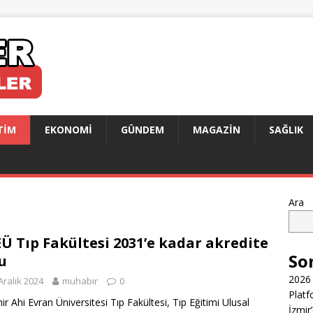
TIM
EKONOMI
GÜNDEM
MAGAZIN
SAĞLIK
Ara
Ü Tıp Fakültesi 2031’e kadar akredite
So
u
2026 
Aralık 2024
muhabir
0
Platf
hir Ahi Evran Üniversitesi Tıp Fakültesi, Tıp Eğitimi Ulusal
İzmir