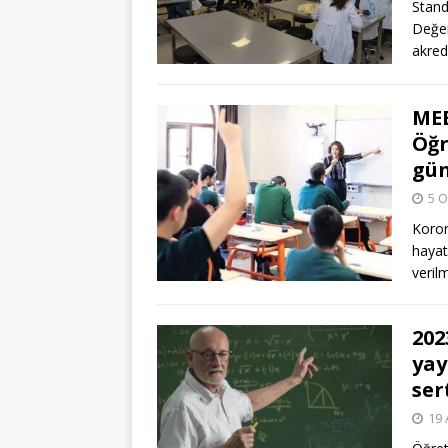
Stand
Değer
akred
MEB
Öğr
gün
5 O
Koron
hayat
veril
202
yay
ser
19 