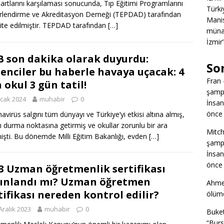
artlarını karşılaması sonucunda, Tıp Eğitimi Programlarını
Türkiy
lendirme ve Akreditasyon Derneği (TEPDAD) tarafından
Manis
ite edilmiştir. TEPDAD tarafından
[…]
müna
İzmir
 son dakika olarak duyurdu:
So
enciler bu haberle havaya uçacak: 4
Fran
 okul 3 gün tatil!
şampi
cak 2024
muhabir
0
İnsan
önce 
avirüs salgını tüm dünyayı ve Türkiye’yi etkisi altına almış,
ı durma noktasına getirmiş ve okullar zorunlu bir ara
Mitch
mişti. Bu dönemde Milli Eğitim Bakanlığı, evden
[…]
şampi
İnsan
önce 
3 Uzman öğretmenlik sertifikası
ınlandı mı? Uzman öğretmen
Ahme
tifikası nereden kontrol edilir?
ölümd
Aralık 2023
muhabir
0
Buke
“Burs