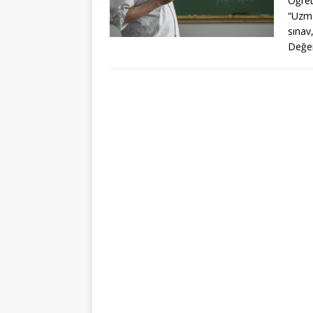
Öğret
“Uzma
sınav
Değer