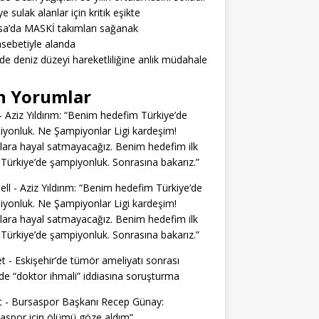
e sulak alanlar için kritik eşikte
a’da MASKİ takımları sağanak
sebetiyle alanda
’de deniz düzeyi hareketliliğine anlık müdahale
n Yorumlar
-
Aziz Yıldırım: “Benim hedefim Türkiye’de
yonluk. Ne Şampiyonlar Ligi kardeşim!
lara hayal satmayacağız. Benim hedefim ilk
Türkiye’de şampiyonluk. Sonrasına bakarız.”
ell
-
Aziz Yıldırım: “Benim hedefim Türkiye’de
yonluk. Ne Şampiyonlar Ligi kardeşim!
lara hayal satmayacağız. Benim hedefim ilk
Türkiye’de şampiyonluk. Sonrasına bakarız.”
t
-
Eskişehir’de tümör ameliyatı sonrası
e “doktor ihmali” iddiasına soruşturma
t
-
Bursaspor Başkanı Recep Günay:
aspor için ölümü göze aldım”