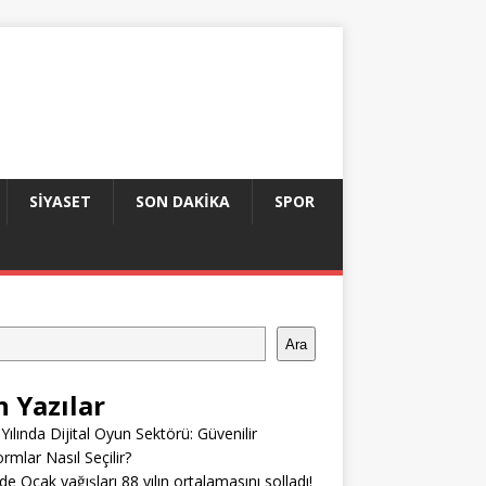
SIYASET
SON DAKIKA
SPOR
Ara
n Yazılar
Yılında Dijital Oyun Sektörü: Güvenilir
ormlar Nasıl Seçilir?
’de Ocak yağışları 88 yılın ortalamasını solladı!