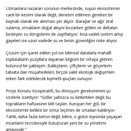
Uzmanlara nazaran sorunun merkezinde, suyun ekosistemin
canlı bir kesimi olarak değil, denetim edilmesi gereken bir
kaynak olarak ele alınması yer alıyor. Barajlar ve ağır ziraî
sulama, ırmakların doğal akışını bozarken gölleri ve deltaları
besleyen su döngülerini de zayıflatıyor. Kısa vadeli üretim artışı
gayeleri ise uzun vadede su ve besin güvenliğini riske atıyor.
Çözüm için işaret edilen yol ise bilimsel datalarla mahallî
toplulukların yüzyıllara dayanan bilgisini bir ortaya getiren
bütüncül bir yaklaşım. Balıkçıların, çiftçilerin ve göçerlerin
tabiata dair müşahedeleri, birçok vakit ekolojik değişimleri
erken fark edebilecek kıymetli ipuçları sunuyor.
Proje Konutu Kooperatifi, bu dönüşüm gereksinimini şu
sözlerle özetliyor: “Göller yalnızca su birikintileri değil; bu
toprakların hafızasının kilit taşları. Kuruyan her göl, bir
ekosistemle birlikte bir ömür biçimini de ortadan kaldırıyor.
Tahlil, daha fazla beton değil; bilimi, o gölün kıyısında yaşayan
insanların tecrübesiyle buluşturan yeni bir su yönetimi
anlayışıdır.”