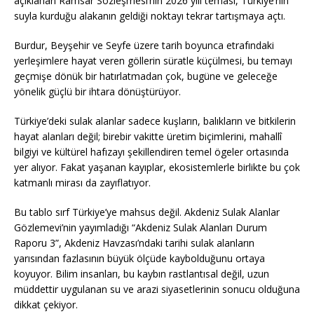
açıklanan Ramsar Sözleşmesi’nin 2026 yılı teması, Türkiye’nin
suyla kurduğu alakanın geldiği noktayı tekrar tartışmaya açtı.
Burdur, Beyşehir ve Seyfe üzere tarih boyunca etrafındaki
yerleşimlere hayat veren göllerin süratle küçülmesi, bu temayı
geçmişe dönük bir hatırlatmadan çok, bugüne ve geleceğe
yönelik güçlü bir ihtara dönüştürüyor.
Türkiye’deki sulak alanlar sadece kuşların, balıkların ve bitkilerin
hayat alanları değil; birebir vakitte üretim biçimlerini, mahallî
bilgiyi ve kültürel hafızayı şekillendiren temel ögeler ortasında
yer alıyor. Fakat yaşanan kayıplar, ekosistemlerle birlikte bu çok
katmanlı mirası da zayıflatıyor.
Bu tablo sırf Türkiye’ye mahsus değil. Akdeniz Sulak Alanlar
Gözlemevi’nin yayımladığı “Akdeniz Sulak Alanları Durum
Raporu 3”, Akdeniz Havzası’ndaki tarihi sulak alanların
yarısından fazlasının büyük ölçüde kaybolduğunu ortaya
koyuyor. Bilim insanları, bu kaybın rastlantısal değil, uzun
müddettir uygulanan su ve arazi siyasetlerinin sonucu olduğuna
dikkat çekiyor.