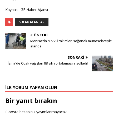
Kaynak: İGF Haber Ajansı
SULAK ALANLAR
ÖNCEKI
Manisa’da MASKİ takımları sağanak münasebetiyle
alanda
SONRAKI
İzmir’de Ocak yağışları 88 yılın ortalamasını solladı!
İLK YORUM YAPAN OLUN
Bir yanıt bırakın
E-posta hesabınız yayımlanmayacak.