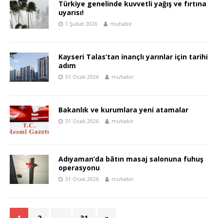
Türkiye genelinde kuvvetli yağış ve fırtına
uyarısı!
1 Şubat 2026
muhabir
Kayseri Talas’tan inançlı yarınlar için tarihi
adım
31 Ocak 2026
muhabir
Bakanlık ve kurumlara yeni atamalar
31 Ocak 2026
muhabir
Adıyaman’da bâtın masaj salonuna fuhuş
operasyonu
31 Ocak 2026
muhabir
1
2
…
31
»