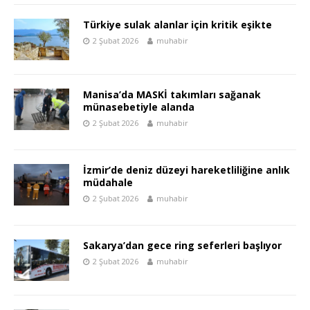
Türkiye sulak alanlar için kritik eşikte
2 Şubat 2026
muhabir
Manisa’da MASKİ takımları sağanak
münasebetiyle alanda
2 Şubat 2026
muhabir
İzmir’de deniz düzeyi hareketliliğine anlık
müdahale
2 Şubat 2026
muhabir
Sakarya’dan gece ring seferleri başlıyor
2 Şubat 2026
muhabir