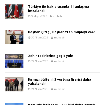
Türkiye ile Irak arasında 11 anlaşma
imzalandı
9 Mayıs 2025
muhabir
Başkan Çiftçi, Başkent’ten müjdeyi verdi
30 Nisan 2025
muhabir
Zehir tacirlerine geçit yok!
22 Nisan 2025
muhabir
Kırmızı bültenli 3 yurtdışı firarisi daha
yakalandı!
21 Nisan 2025
muhabir
Kamuda istihdam… 687 kişi daha atandı