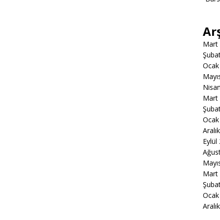
Ar
Mart
Şuba
Ocak
Mayı
Nisa
Mart
Şuba
Ocak
Aralı
Eylül
Ağus
Mayı
Mart
Şuba
Ocak
Aralı