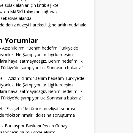
e sulak alanlar için kritik eşikte
a’da MASKİ takımları sağanak
sebetiyle alanda
’de deniz düzeyi hareketliliğine anlık müdahale
n Yorumlar
-
Aziz Yıldırım: “Benim hedefim Türkiye’de
yonluk. Ne Şampiyonlar Ligi kardeşim!
lara hayal satmayacağız. Benim hedefim ilk
Türkiye’de şampiyonluk. Sonrasına bakarız.”
ell
-
Aziz Yıldırım: “Benim hedefim Türkiye’de
yonluk. Ne Şampiyonlar Ligi kardeşim!
lara hayal satmayacağız. Benim hedefim ilk
Türkiye’de şampiyonluk. Sonrasına bakarız.”
t
-
Eskişehir’de tümör ameliyatı sonrası
e “doktor ihmali” iddiasına soruşturma
t
-
Bursaspor Başkanı Recep Günay:
aspor için ölümü göze aldım”