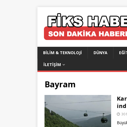
BILIM & TEKNOLOJI
DÜNYA
EĞI
İLETIŞIM
Bayram
Kar
ind
30 
Büyük