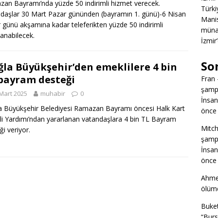
an Bayramı’nda yüzde 50 indirimli hizmet verecek.
Türkiy
daşlar 30 Mart Pazar gününden (bayramın 1. günü)-6 Nisan
Manis
 günü akşamına kadar teleferikten yüzde 50 indirimli
müna
lanabilecek.
İzmir
So
la Büyükşehir’den emeklilere 4 bin
bayram desteği
Fran
şampi
Mart 2025
muhabir
0
İnsan
 Büyükşehir Belediyesi Ramazan Bayramı öncesi Halk Kart
önce 
i Yardımı’ndan yararlanan vatandaşlara 4 bin TL Bayram
Mitch
ği veriyor.
şampi
İnsan
önce 
Ahme
ölümd
Buke
“Burs