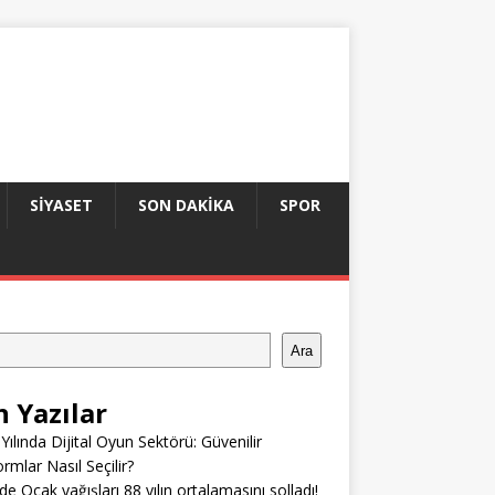
SIYASET
SON DAKIKA
SPOR
Ara
n Yazılar
Yılında Dijital Oyun Sektörü: Güvenilir
ormlar Nasıl Seçilir?
’de Ocak yağışları 88 yılın ortalamasını solladı!