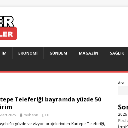
TIM
EKONOMI
GÜNDEM
MAGAZIN
SAĞLIK
Ara
tepe Teleferiği bayramda yüzde 50
So
irim
2026 
Mart 2025
muhabir
0
Platf
şehir’in gözde ve vizyon projelerinden Kartepe Teleferiği,
İzmir