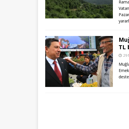
Ramaz
Vatan
Pazar
yarar
Muğ
TL 
29 
Muğla
Emekl
deste