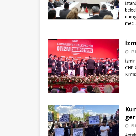
İstan
beled
damga
meclis
İzm
17 
İzmi
CHP G
Kırmı
Kum
ger
15 
Antal