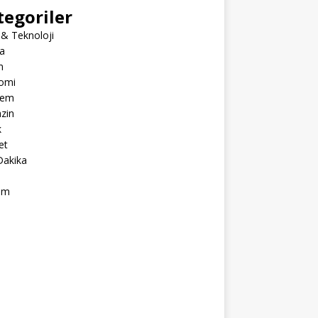
tegoriler
 & Teknoloji
a
m
omi
dem
zin
k
et
Dakika
ım