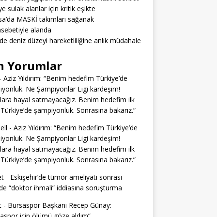
e sulak alanlar için kritik eşikte
a’da MASKİ takımları sağanak
sebetiyle alanda
’de deniz düzeyi hareketliliğine anlık müdahale
n Yorumlar
-
Aziz Yıldırım: “Benim hedefim Türkiye’de
yonluk. Ne Şampiyonlar Ligi kardeşim!
lara hayal satmayacağız. Benim hedefim ilk
Türkiye’de şampiyonluk. Sonrasına bakarız.”
ell
-
Aziz Yıldırım: “Benim hedefim Türkiye’de
yonluk. Ne Şampiyonlar Ligi kardeşim!
lara hayal satmayacağız. Benim hedefim ilk
Türkiye’de şampiyonluk. Sonrasına bakarız.”
t
-
Eskişehir’de tümör ameliyatı sonrası
e “doktor ihmali” iddiasına soruşturma
t
-
Bursaspor Başkanı Recep Günay:
aspor için ölümü göze aldım”