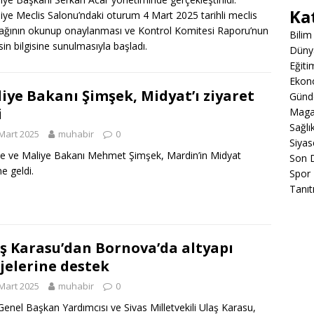
Ka
iye Meclis Salonu’ndaki oturum 4 Mart 2025 tarihli meclis
ağının okunup onaylanması ve Kontrol Komitesi Raporu’nun
Bilim
sin bilgisine sunulmasıyla başladı.
Düny
Eğiti
Ekon
iye Bakanı Şimşek, Midyat’ı ziyaret
Gün
i
Maga
Sağlı
Mart 2025
muhabir
0
Siyas
e ve Maliye Bakanı Mehmet Şimşek, Mardin’in Midyat
Son 
ne geldi.
Spor
Tanıt
ş Karasu’dan Bornova’da altyapı
jelerine destek
Mart 2025
muhabir
0
enel Başkan Yardımcısı ve Sivas Milletvekili Ulaş Karasu,