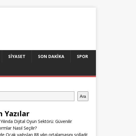
SIYASET
SON DAKIKA
SPOR
Ara
n Yazılar
Yılında Dijital Oyun Sektörü: Güvenilir
ormlar Nasıl Seçilir?
’de Ocak yağışları 88 yılın ortalamasını solladı!