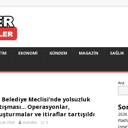
TIM
EKONOMI
GÜNDEM
MAGAZIN
SAĞLIK
Ara
e Belediye Meclisi’nde yolsuzluk
So
tışması… Operasyonlar,
uşturmalar ve itiraflar tartışıldı
2026 
Platf
cak 2026
muhabir
0
İzmir