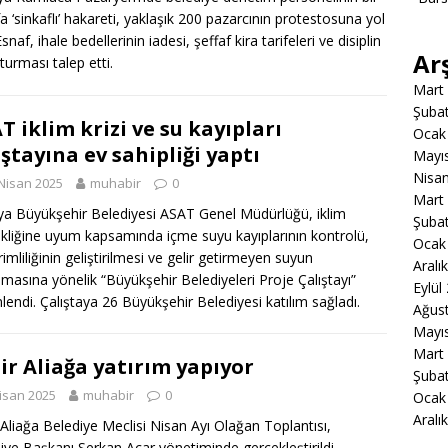
a ‘sinkaflı’ hakareti, yaklaşık 200 pazarcının protestosuna yol
Esnaf, ihale bedellerinin iadesi, şeffaf kira tarifeleri ve disiplin
Ar
turması talep etti.
Mart
Şuba
T iklim krizi ve su kayıpları
Ocak
ıştayına ev sahipliği yaptı
Mayı
Nisa
Nisan 2025
muhabir
0
Mart
ya Büyükşehir Belediyesi ASAT Genel Müdürlüğü, iklim
Şuba
ikliğine uyum kapsamında içme suyu kayıplarının kontrolü,
Ocak
rimliliğinin geliştirilmesi ve gelir getirmeyen suyun
Aralı
ılmasına yönelik “Büyükşehir Belediyeleri Proje Çalıştayı”
Eylül
lendi. Çalıştaya 26 Büyükşehir Belediyesi katılım sağladı.
Ağus
Mayı
Mart
ir Aliağa yatırım yapıyor
Şuba
isan 2025
muhabir
0
Ocak
Aralı
 Aliağa Belediye Meclisi Nisan Ayı Olağan Toplantısı,
iye Başkanı Serkan Acar yönetiminde gerçekleştirildi.