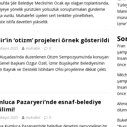
bul’da Şile Belediye Meclisi’nin Ocak ayı olağan toplantısında,
Türkiy
iyeye yönelik yürütülen yolsuzluk soruşturmaları gündeme
Manis
 vurdu. Muhalefet üyeleri sert tenkitler yöneltirken,
müna
te istifa davetleri yükseldi.
İzmir
So
ir’in ‘otizm’ projeleri örnek gösterildi
Fran
Mayıs 2025
muhabir
0
şampi
r Kuşadası’nda düzenlenen Otizm Sempozyumu’nda konuşan
İnsan
enel Başkanı Özgür Özel, İzmir Büyükşehir Belediyesi’nin
önce 
zı Bayrak ve Destekli İstihdam Ofisi projelerine dikkat çekti.
Mitch
şampi
İnsan
önce 
luca Pazaryeri’nde esnaf-belediye
Ahme
ilimi!
ölümd
Mayıs 2025
muhabir
0
Buke
ya Kumluca Pazaryeri’nde belediye denetim personelinin bir
“Burs