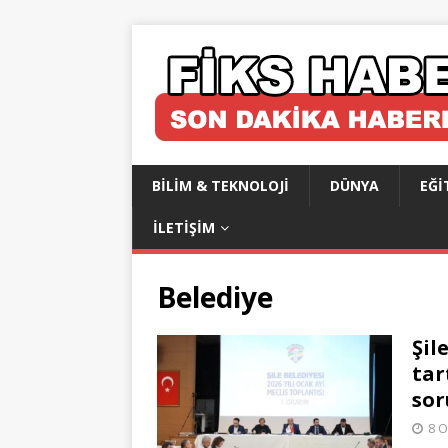
BILIM & TEKNOLOJI
DÜNYA
EĞI
İLETIŞIM
Belediye
Şil
tar
sor
8 O