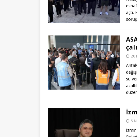
esnaf
açtı. 
soruş
ASA
çal
20 
Antal
değiş
su ve
azalt
düzen
İzm
5 N
İzmir
Beled