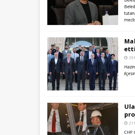
Beled
tutan
mecli
Mal
ett
29 
Hazin
ilçesi
Ula
pro
21 
CHP G