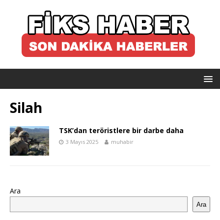
Silah
TSK’dan teröristlere bir darbe daha
3 Mayıs 2025
muhabir
Ara
Ara