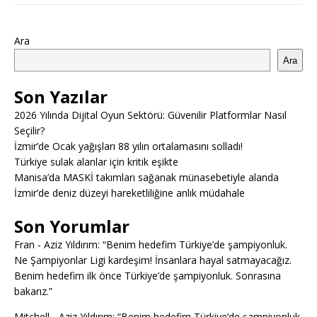
Ara
Ara
Son Yazılar
2026 Yılında Dijital Oyun Sektörü: Güvenilir Platformlar Nasıl
Seçilir?
İzmir’de Ocak yağışları 88 yılın ortalamasını solladı!
Türkiye sulak alanlar için kritik eşikte
Manisa’da MASKİ takımları sağanak münasebetiyle alanda
İzmir’de deniz düzeyi hareketliliğine anlık müdahale
Son Yorumlar
Fran
-
Aziz Yıldırım: “Benim hedefim Türkiye’de şampiyonluk.
Ne Şampiyonlar Ligi kardeşim! İnsanlara hayal satmayacağız.
Benim hedefim ilk önce Türkiye’de şampiyonluk. Sonrasına
bakarız.”
Mitchell
-
Aziz Yıldırım: “Benim hedefim Türkiye’de şampiyonluk.