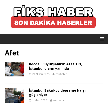
Afet
Kocaeli Büyükşehir’in Afet Tırı,
İstanbulluların yanında
24 Nisan 2025
muhabir
İstanbul Bakırköy depreme karşı
güçleniyor
1 Mart 2025
muhabir