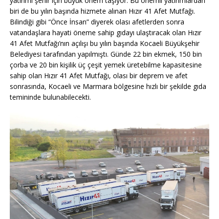
yatırımı şehir için büyük önem taşıyor. Bu önemli yatırımlardan
biri de bu yılın başında hizmete alınan Hızır 41 Afet Mutfağı.
Bilindiği gibi “Önce İnsan” diyerek olası afetlerden sonra
vatandaşlara hayati öneme sahip gıdayı ulaştıracak olan Hızır
41 Afet Mutfağı’nın açılışı bu yılın başında Kocaeli Büyükşehir
Belediyesi tarafından yapılmıştı. Günde 22 bin ekmek, 150 bin
çorba ve 20 bin kişilik üç çeşit yemek üretebilme kapasitesine
sahip olan Hızır 41 Afet Mutfağı, olası bir deprem ve afet
sonrasında, Kocaeli ve Marmara bölgesine hızlı bir şekilde gıda
temininde bulunabilecekti.