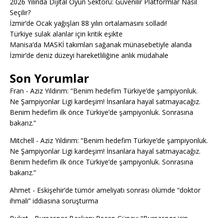
2026 Yılında Dijital Oyun Sektörü: Güvenilir Platformlar Nasıl
Seçilir?
İzmir’de Ocak yağışları 88 yılın ortalamasını solladı!
Türkiye sulak alanlar için kritik eşikte
Manisa’da MASKİ takımları sağanak münasebetiyle alanda
İzmir’de deniz düzeyi hareketliliğine anlık müdahale
Son Yorumlar
Fran
-
Aziz Yıldırım: “Benim hedefim Türkiye’de şampiyonluk.
Ne Şampiyonlar Ligi kardeşim! İnsanlara hayal satmayacağız.
Benim hedefim ilk önce Türkiye’de şampiyonluk. Sonrasına
bakarız.”
Mitchell
-
Aziz Yıldırım: “Benim hedefim Türkiye’de şampiyonluk.
Ne Şampiyonlar Ligi kardeşim! İnsanlara hayal satmayacağız.
Benim hedefim ilk önce Türkiye’de şampiyonluk. Sonrasına
bakarız.”
Ahmet
-
Eskişehir’de tümör ameliyatı sonrası ölümde “doktor
ihmali” iddiasına soruşturma