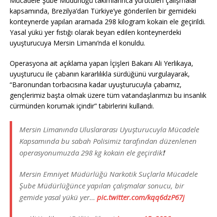
Mücadele Şube Müdürlüğü takımlarınca yürütülen çalışmalar
kapsamında, Brezilya’dan Türkiye’ye gönderilen bir gemideki
konteynerde yapılan aramada 298 kilogram kokain ele geçirildi.
Yasal yükü yer fıstığı olarak beyan edilen konteynerdeki
uyuşturucuya Mersin Limanı’nda el konuldu.
Operasyona ait açıklama yapan İçişleri Bakanı Ali Yerlikaya,
uyuşturucu ile çabanın kararlılıkla sürdüğünü vurgulayarak,
“Baronundan torbacısına kadar uyuşturucuyla çabamız,
gençlerimiz başta olmak üzere tüm vatandaşlarımızı bu insanlık
cürmünden korumak içindir” tabirlerini kullandı.
Mersin Limanında Uluslararası Uyuşturucuyla Mücadele
Kapsamında bu sabah Polisimiz tarafından düzenlenen
operasyonumuzda 298 kg kokain ele geçirdik❗️
Mersin Emniyet Müdürlüğü Narkotik Suçlarla Mücadele
Şube Müdürlüğünce yapılan çalışmalar sonucu, bir
gemide yasal yükü yer…
pic.twitter.com/kqq6dzP67j