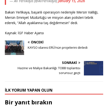
— Ali Yerlikaya (@AliYerlikaya)
January 15, 2026
Bakan Yerlikaya, başarılı operasyon nedeniyle Mersin Valiliği,
Mersin Emniyet Müdürlüğü ve misyon alan polisleri tebrik
ederek, “Allah ayaklarına taş değdirmesin” dedi.
Kaynak: İGF Haber Ajansı
ÖNCEKI
KAYSO idaresi ERÜ’nün projelerini dinledi
SONRAKI
Hazine ve Maliye Bakanlığı: TOBB toplantısı
sorunsuz geçti
İLK YORUM YAPAN OLUN
Bir yanıt bırakın