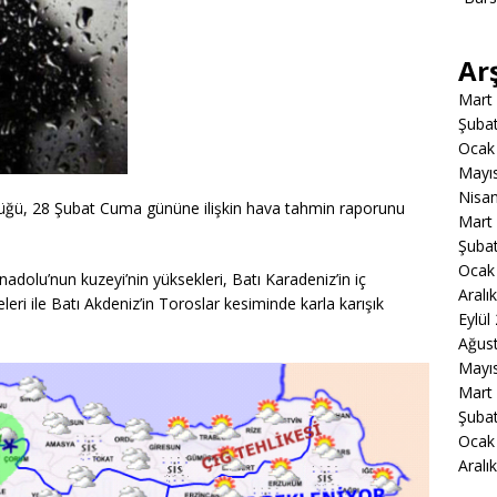
Ar
Mart
Şuba
Ocak
Mayı
Nisa
üğü, 28 Şubat Cuma gününe ilişkin hava tahmin raporunu
Mart
Şuba
Ocak
nadolu’nun kuzeyi’nin yüksekleri, Batı Karadeniz’in iç
Aralı
leri ile Batı Akdeniz’in Toroslar kesiminde karla karışık
Eylül
Ağus
Mayı
Mart
Şuba
Ocak
Aralı