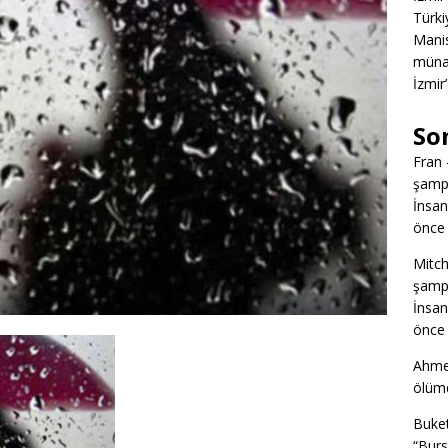
Türkiy
Manis
müna
İzmir
So
Fran
şampi
İnsan
önce 
Mitch
şampi
İnsan
önce 
Ahme
ölümd
Buke
“Burs