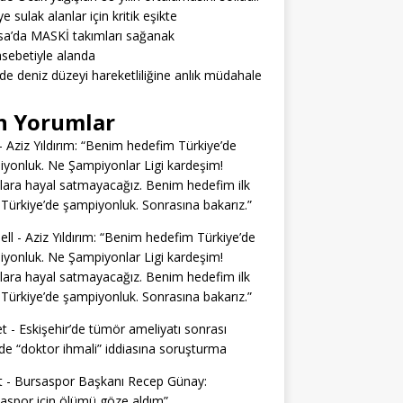
e sulak alanlar için kritik eşikte
a’da MASKİ takımları sağanak
sebetiyle alanda
’de deniz düzeyi hareketliliğine anlık müdahale
n Yorumlar
-
Aziz Yıldırım: “Benim hedefim Türkiye’de
yonluk. Ne Şampiyonlar Ligi kardeşim!
lara hayal satmayacağız. Benim hedefim ilk
Türkiye’de şampiyonluk. Sonrasına bakarız.”
ell
-
Aziz Yıldırım: “Benim hedefim Türkiye’de
yonluk. Ne Şampiyonlar Ligi kardeşim!
lara hayal satmayacağız. Benim hedefim ilk
Türkiye’de şampiyonluk. Sonrasına bakarız.”
t
-
Eskişehir’de tümör ameliyatı sonrası
e “doktor ihmali” iddiasına soruşturma
t
-
Bursaspor Başkanı Recep Günay:
aspor için ölümü göze aldım”