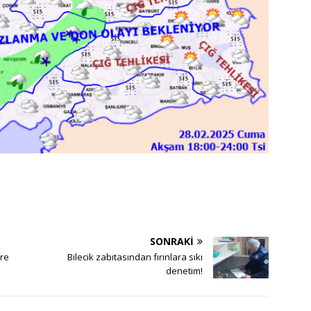
SONRAKI
bre
Bilecik zabıtasından fırınlara sıkı
denetim!