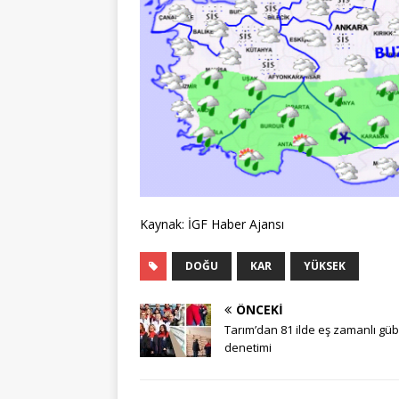
Kaynak: İGF Haber Ajansı
DOĞU
KAR
YÜKSEK
ÖNCEKI
Tarım’dan 81 ilde eş zamanlı gü
denetimi