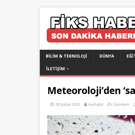
BILIM & TEKNOLOJI
DÜNYA
EĞI
İLETIŞIM
Meteoroloji’den ‘sa
28 Şubat 2025
muhabir
Gündem