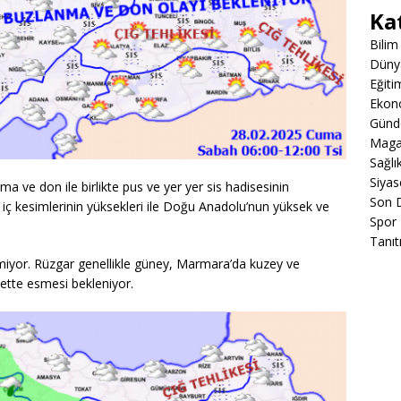
Ka
Bilim
Düny
Eğiti
Ekon
Gün
Maga
Sağlı
Siyas
a ve don ile birlikte pus ve yer yer sis hadisesinin
Son 
 iç kesimlerinin yüksekleri ile Doğu Anadolu’nun yüksek ve
Spor
Tanıt
nmiyor. Rüzgar genellikle güney, Marmara’da kuzey ve
vette esmesi bekleniyor.