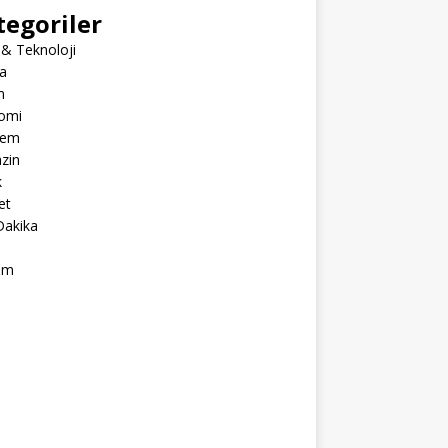
tegoriler
 & Teknoloji
a
m
omi
dem
zin
k
et
Dakika
ım