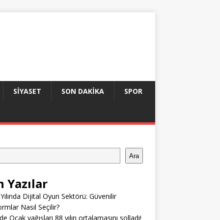
SIYASET
SON DAKIKA
SPOR
Ara
n Yazılar
Yılında Dijital Oyun Sektörü: Güvenilir
ormlar Nasıl Seçilir?
’de Ocak yağışları 88 yılın ortalamasını solladı!