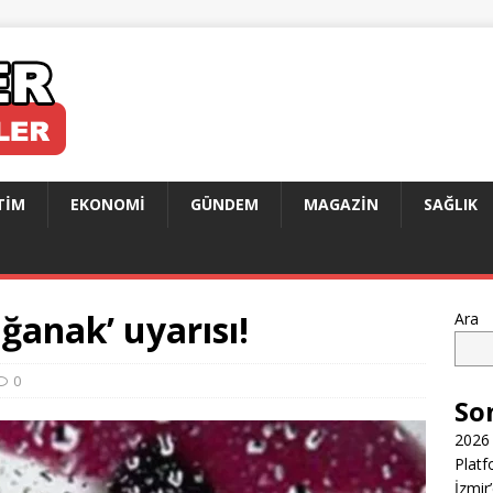
TIM
EKONOMI
GÜNDEM
MAGAZIN
SAĞLIK
ğanak’ uyarısı!
Ara
0
So
2026 
Platf
İzmir