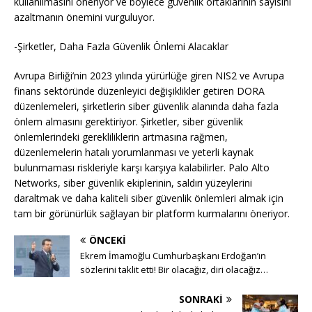
kullanılmasını öneriyor ve böylece güvenlik ortaklarının sayısını
azaltmanın önemini vurguluyor.
-Şirketler, Daha Fazla Güvenlik Önlemi Alacaklar
Avrupa Birliği’nin 2023 yılında yürürlüğe giren NIS2 ve Avrupa
finans sektöründe düzenleyici değişiklikler getiren DORA
düzenlemeleri, şirketlerin siber güvenlik alanında daha fazla
önlem almasını gerektiriyor. Şirketler, siber güvenlik
önlemlerindeki gerekliliklerin artmasına rağmen,
düzenlemelerin hatalı yorumlanması ve yeterli kaynak
bulunmaması riskleriyle karşı karşıya kalabilirler. Palo Alto
Networks, siber güvenlik ekiplerinin, saldırı yüzeylerini
daraltmak ve daha kaliteli siber güvenlik önlemleri almak için
tam bir görünürlük sağlayan bir platform kurmalarını öneriyor.
ÖNCEKI
Ekrem İmamoğlu Cumhurbaşkanı Erdoğan’ın
sözlerini taklit etti! Bir olacağız, diri olacağız…
SONRAKI